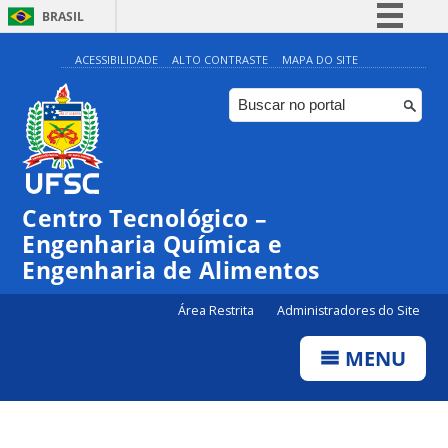
BRASIL
Simplifique!
ACESSIBILIDADE
ALTO CONTRASTE
MAPA DO SITE
Comunica BR
Participe
Acesso à informação
Legislação
Centro Tecnológico –
Canais
Engenharia Química e
Engenharia de Alimentos
Área Restrita
Administradores do Site
MENU