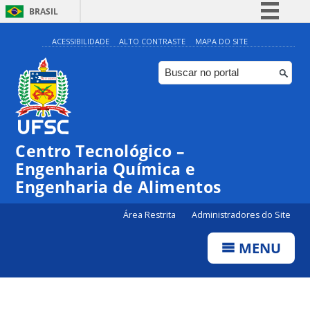
BRASIL
Simplifique!
ACESSIBILIDADE
ALTO CONTRASTE
MAPA DO SITE
Comunica BR
Participe
Acesso à informação
Legislação
Centro Tecnológico –
Canais
Engenharia Química e
Engenharia de Alimentos
Área Restrita
Administradores do Site
MENU